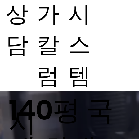
상
가
시
담
칼
스
럼
템
​140평 국
시