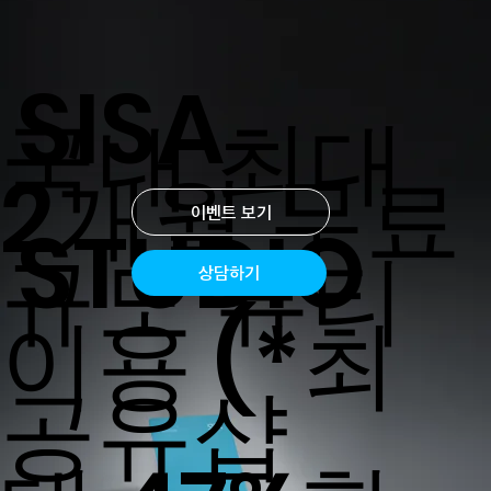
SISA
​국내 최대
2개월 무료
이벤트 보기
STUDIO
규모 뷰티
상담하기
이용 (*최
공유샵