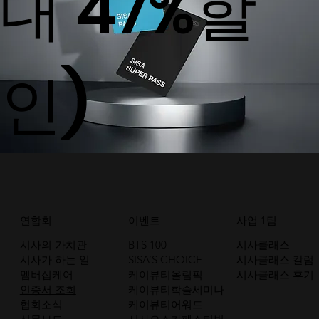
대 47%할
인)
연합회
이벤트
사업 1팀
시사의 가치관
BTS 100
시사클래스
시사가 하는 일
SISA’S CHOICE
시사클래스 칼럼
멤버십케어
케이뷰티올림픽
시사클래스 후기
인증서 조회
케이뷰티학술세미나
협회소식
케이뷰티어워드