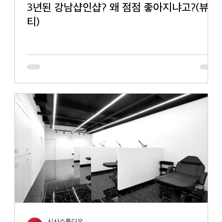
3년된 강남샵인샵? 왜 점점 좋아지냐고?(뷰
티)
시사스튜디오