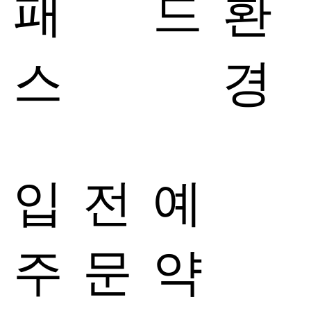
패
드
환
스
경
입
전
​예
주
문
약