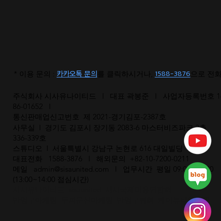
카카오톡 문의
1588-3876
* 이용 문의 :
를 클릭하시거나,
으로 전
주식회사 시사유나이티드 I 대표 곽봉준 I 사업자등록번호 16
86-01652 I
통신판매업신고번호 제 2021-경기김포-2387호
사무실 I 경기도 김포시 장기동 2083-6 마스터비즈파크 3층
336-339호
스튜디오 I 서울특별시 강남구 논현로 616 대일빌딩
대표전화 1588-3876 I 해외문의 +82-10-7200-0211
​메일
admin@sisaunited.com
I 업무시간 평일 09:00~18:00
(13:00~14:00 점심시간)
시사유나이티드, sisaunited, 시사국제미용연합회,
반영구마케팅, 두피문신마케팅, 반영구협회, 케이뷰티올림픽