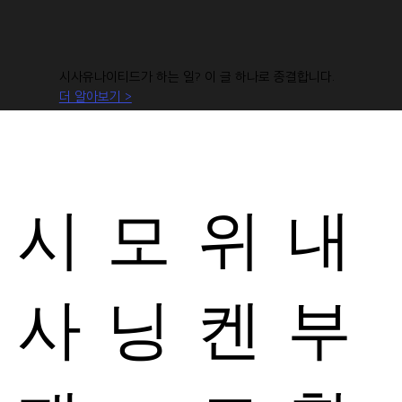
시사유나이티드가 하는 일? 이 글 하나로 종결합니다.
더 알아보기 >
시
모
위
내
사
닝
켄
부