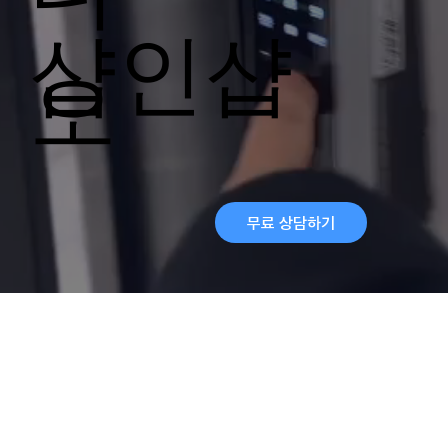
샵인샵
오
무료 상담하기