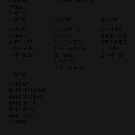
신문보도
시사오스카페스티벌
PR영상
입회하기
사업 2팀
사업 3팀
사업 4팀
시사그램
시사스튜디오
시사마케팅
시사SNS
시사패스
맞춤형마케팅
월관리 상담
시사패스 모닝
브랜드블로그
대행사 교육
시사패스 위켄드
리타게팅
시사그램 블로그
입주상담
인스타그램
예약시스템
스튜디오 블로그
사업 5팀
시사포뮬라
콜라겐 비비글로우
콜라겐 비비블러쉬
콜라겐 부스터
폴라엠보색소
폴라머신색소
시사뷰티