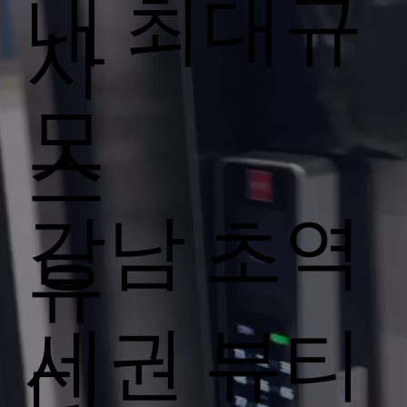
내 최대규
사
모
스
​강남 초역
튜
세권 뷰티
디