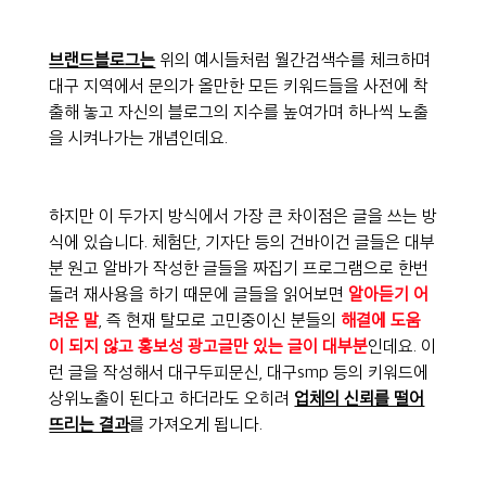
브랜드블로그는
 위의 예시들처럼 월간검색수를 체크하며 
대구 지역에서 문의가 올만한 모든 키워드들을 사전에 착
출해 놓고 자신의 블로그의 지수를 높여가며 하나씩 노출
을 시켜나가는 개념인데요.
하지만 이 두가지 방식에서 가장 큰 차이점은 글을 쓰는 방
식에 있습니다. 체험단, 기자단 등의 건바이건 글들은 대부
분 원고 알바가 작성한 글들을 짜집기 프로그램으로 한번 
돌려 재사용을 하기 때문에 글들을 읽어보면 
알아듣기 어
려운 말
, 즉 현재 탈모로 고민중이신 분들의 
해결에 도움
이 되지 않고 홍보성 광고글만 있는 글이 대부분
인데요. 이
런 글을 작성해서 대구두피문신, 대구smp 등의 키워드에 
상위노출이 된다고 하더라도 오히려 
업체의 신뢰를 떨어
뜨리는 결과
를 가져오게 됩니다.