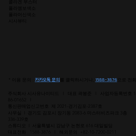
콜라겐 부스터
폴라엠보색소
폴라머신색소
시사뷰티
카카오톡 문의
1588-3876
* 이용 문의 :
를 클릭하시거나,
으로 전
주식회사 시사유나이티드 I 대표 곽봉준 I 사업자등록번호 16
86-01652 I
통신판매업신고번호 제 2021-경기김포-2387호
사무실 I 경기도 김포시 장기동 2083-6 마스터비즈파크 3층
336-339호
스튜디오 I 서울특별시 강남구 논현로 616 대일빌딩
대표전화 1588-3876 I 해외문의 +82-10-7200-0211