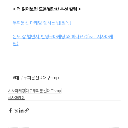
< 더 읽어보면 도움될만한 추천 칼럼 >
두피문신 마케팅 잘하는 법[필독]
돈도 잘 벌면서, 반영구마케팅 왜 하나요?(feat. 시사마케
팅)
#대구두피문신
#대구smp
시사마케팅
대구두피문신
대구smp
시사마케팅