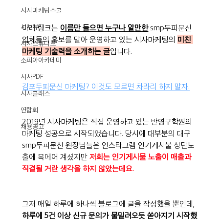
시사마케팅스쿨
시사뷰티
아래 링크는 
이름만 들으면 누구나 알만한
 smp두피문신 
업체들의 홍보를 맡아 운영하고 있는 시사마케팅의 
미친 
시사스튜디오
마케팅 기술력을 소개하는 글
입니다.
소피아아카데미
시사PDF
김포두피문신 마케팅? 이것도 모르면 차라리 하지 말자.
시사클래스
연합회
2019년 시사마케팅은 직접 운영하고 있는 반영구학원의 
채용공고
마케팅 성공으로 시작되었습니다. 당시에 대부분의 대구
smp두피문신 원장님들은 인스타그램 인기게시물 상단노
출에 목메어 계셨지만 
저희는 인기게시물 노출이 매출과 
직결될 거란 생각을 하지 않았는데요.
그저 매일 하루에 하나씩 블로그에 글을 작성했을 뿐인데, 
하루에 5건 이상 신규 문의가 물밀려오듯 쏟아지기 시작했