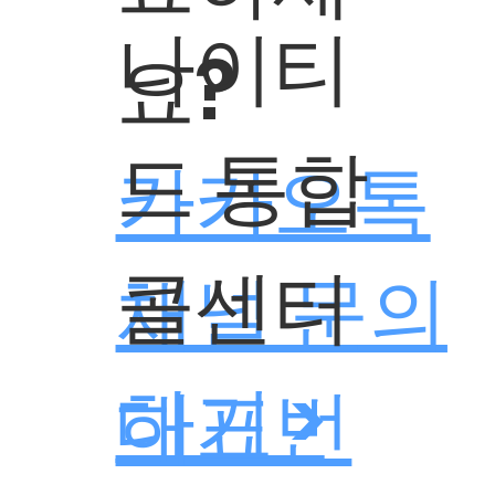
나이티
요?
드 통합
카카오톡
콜센터
채널 문의
하기 >
대표번