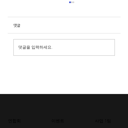
댓글
댓글을 입력하세요.
김포두피문신 마케팅? 이것도 모르면 차라리 하
지 말자.
연합회
이벤트
사업 1팀