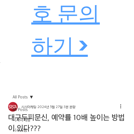
호 문의
하기 >
All Posts
시사마케팅
2024년 5월 27일
3분 분량
All Posts
대구두피문신, 예약률 10배 높이는 방법
시사마케팅
이 있다???
시사그램