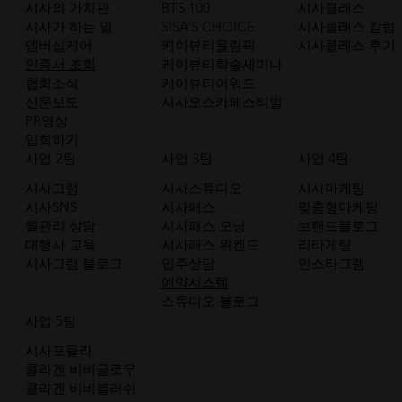
시사의 가치관
BTS 100
시사클래스
시사가 하는 일
SISA’S CHOICE
시사클래스 칼럼
멤버십케어
케이뷰티올림픽
시사클래스 후기
인증서 조회
케이뷰티학술세미나
협회소식
케이뷰티어워드
신문보도
시사오스카페스티벌
PR영상
입회하기
사업 2팀
사업 3팀
사업 4팀
시사그램
시사스튜디오
시사마케팅
시사SNS
시사패스
맞춤형마케팅
월관리 상담
시사패스 모닝
브랜드블로그
대행사 교육
시사패스 위켄드
리타게팅
시사그램 블로그
입주상담
인스타그램
예약시스템
스튜디오 블로그
사업 5팀
시사포뮬라
콜라겐 비비글로우
콜라겐 비비블러쉬