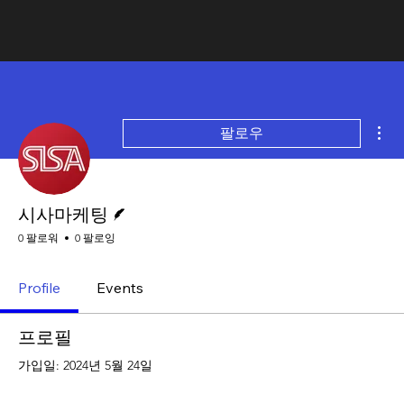
더
팔로우
게시물 작성자
시사마케팅
0 팔로워
0 팔로잉
Profile
Events
프로필
가입일: 2024년 5월 24일