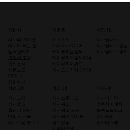
연합회
이벤트
사업 1팀
시사의 가치관
BTS 100
시사클래스
시사가 하는 일
SISA’S CHOICE
시사클래스 칼럼
멤버십케어
케이뷰티올림픽
시사클래스 후기
인증서 조회
케이뷰티학술세미나
협회소식
케이뷰티어워드
신문보도
시사오스카페스티벌
PR영상
입회하기
사업 2팀
사업 3팀
사업 4팀
시사그램
시사스튜디오
시사마케팅
시사SNS
시사패스
맞춤형마케팅
월관리 상담
시사패스 모닝
브랜드블로그
대행사 교육
시사패스 위켄드
리타게팅
시사그램 블로그
입주상담
인스타그램
예약시스템