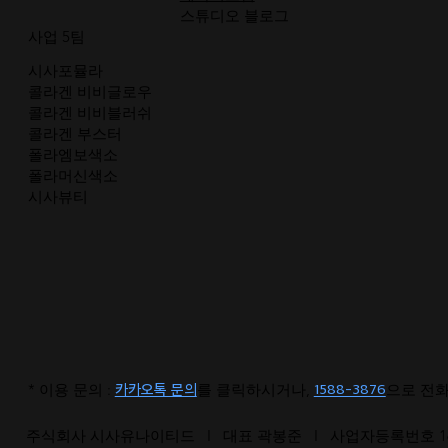
스튜디오 블로그
사업 5팀
시사포뮬라
콜라겐 비비글로우
콜라겐 비비블러쉬
콜라겐 부스터
폴라엠보색소
폴라머신색소
시사뷰티
카카오톡 문의
1588-3876
* 이용 문의 :
를 클릭하시거나,
으로 전
주식회사 시사유나이티드 I 대표 곽봉준 I 사업자등록번호 16