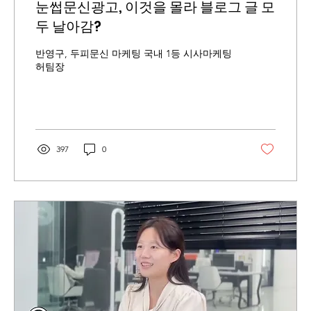
눈썹문신광고, 이것을 몰라 블로그 글 모
두 날아감?
반영구, 두피문신 마케팅 국내 1등 시사마케팅
허팀장
397
0