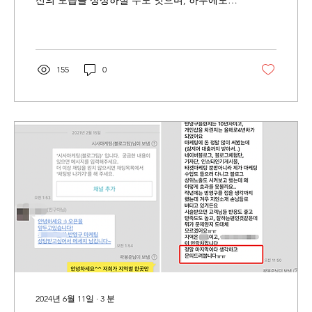
신의 모습을 상상하실 수도 잇으며, 하루에도
몇 건씩 고객에게 문의오는 모습을 상상하며 돈
을 벌기를 바라는 분들도 많으실테죠. 내가 바
라던 매출상승 허팀장을...
155
0
2024년 6월 11일
∙
3
분