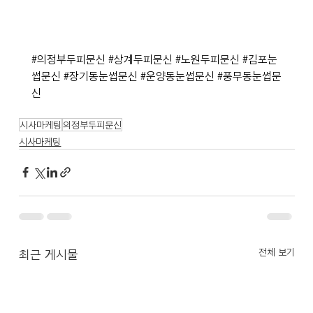
#의정부두피문신
#상계두피문신
#노원두피문신
#김포눈
썹문신
#장기동눈썹문신
#운양동눈썹문신
#풍무동눈썹문
신
시사마케팅
의정부두피문신
시사마케팅
전체 보기
최근 게시물