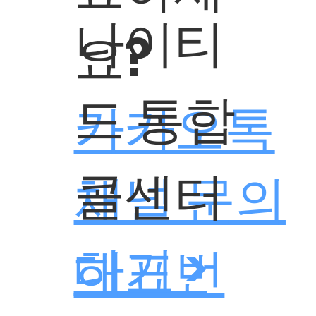
나이티
요?
드 통합
카카오톡
콜센터
채널 문의
하기 >
대표번