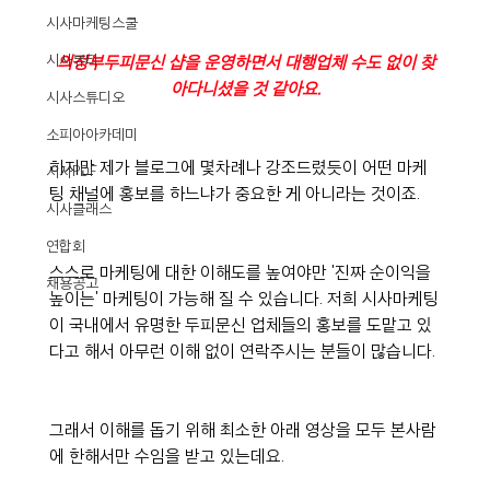
시사마케팅스쿨
시사뷰티
의정부두피문신 샵을 운영하면서 대행업체 수도 없이 찾
아다니셨을 것 같아요.
시사스튜디오
소피아아카데미
하지만 제가 블로그에 몇차례나 강조드렸듯이 어떤 마케
시사PDF
팅 채널에 홍보를 하느냐가 중요한 게 아니라는 것이죠.
시사클래스
연합회
스스로 마케팅에 대한 이해도를 높여야만 '진짜 순이익을 
채용공고
높이는' 마케팅이 가능해 질 수 있습니다. 저희 시사마케팅
이 국내에서 유명한 두피문신 업체들의 홍보를 도맡고 있
다고 해서 아무런 이해 없이 연락주시는 분들이 많습니다.
그래서 이해를 돕기 위해 최소한 아래 영상을 모두 본사람
에 한해서만 수임을 받고 있는데요.