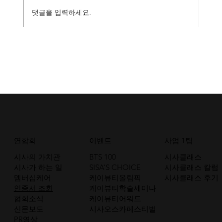
댓글을 입력하세요.
김포두피문신 마케팅? 이것도 모르면 차라리 하
지 말자.
연합회
이벤트
사업 1팀
시사의 가치관
BTS 100
시사클래스
시사가 하는 일
SISA’S CHOICE
시사클래스 칼럼
멤버십케어
케이뷰티올림픽
시사클래스 후기
인증서 조회
케이뷰티학술세미나
협회소식
케이뷰티어워드
신문보도
시사오스카페스티벌
PR영상