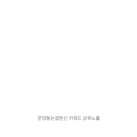
운양동눈썹문신 키워드 상위노출